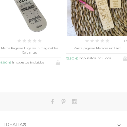
+
Marca Páginas Lugares Inimaginables
Marca páginas Mereces un Diez
Colgantes
Impuestos incluidos
15,90 €
Impuestos incluidos
26,90 €
IDEALIA®
