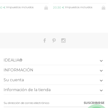
Impuestos incluidos
Impuestos incluidos
0,50 €
28,90 €
IDEALIA®

INFORMACIÓN

Su cuenta

Información de la tienda

SUSCRIBIRSE