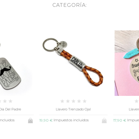
CATEGORÍA:
+
Llavero Trenzado Ojal
Llavero Manzana Guías
Impuestos incluidos
Impuestos incluidos
9,90 €
17,90 €