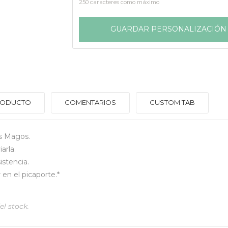
250 caracteres como máximo
GUARDAR PERSONALIZACIÓN
PRODUCTO
COMENTARIOS
CUSTOM TAB
es Magos.
arla.
istencia.
en el picaporte.*
el stock.