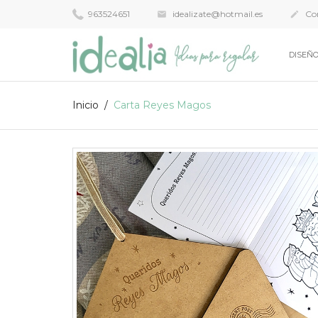
963524651
idealizate@hotmail.es
Con


DISEÑO
Inicio
Carta Reyes Magos