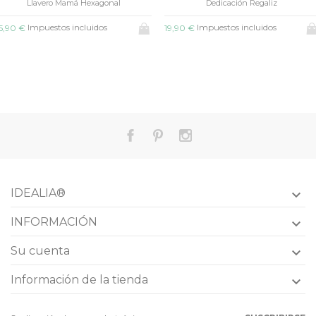
Llavero Mamá Hexagonal
Dedicación Regaliz
Impuestos incluidos
Impuestos incluidos
5,90 €
19,90 €
IDEALIA®

INFORMACIÓN

Su cuenta

Información de la tienda
