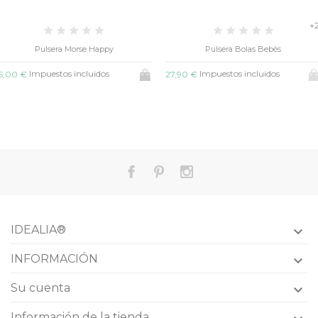
+
Pulsera Morse Happy
Pulsera Bolas Bebés
Impuestos incluidos
Impuestos incluidos
5,00 €
27,90 €
IDEALIA®

INFORMACIÓN

Su cuenta

Información de la tienda