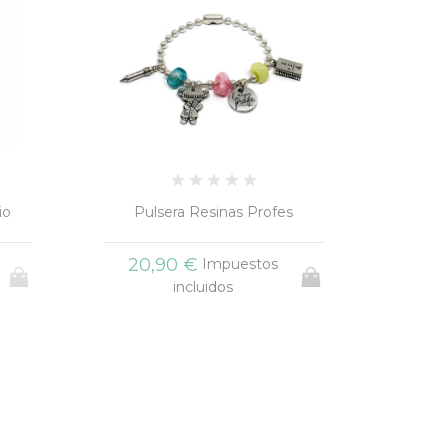
s
Pulsera Trenzada Nombres
Braza
20,90 €
17
Impuestos
incluidos