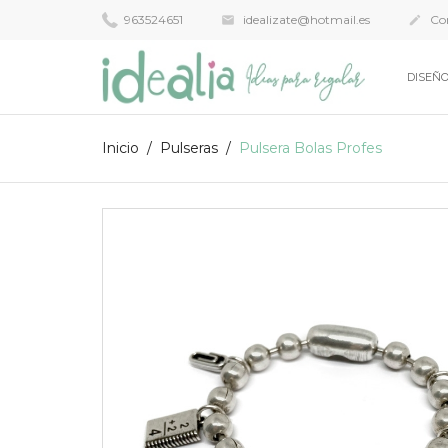
963524651
idealizate@hotmail.es
Con


DISEÑO
Inicio
Pulseras
Pulsera Bolas Profes