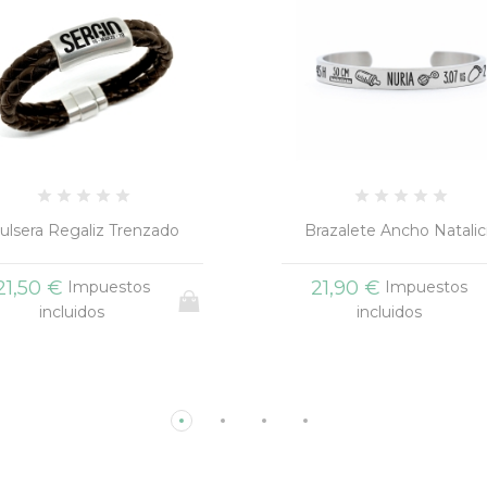
razalete Ancho Natalicio
Pulsera Resinas Profe
21,90 €
20,90 €
Impuestos
Impuestos
incluidos
incluidos