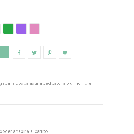
Verde
Morado
Rosa
O
grabar a dos caras una dedicatoria o un nombre.
s.
oder añadirla al carrito