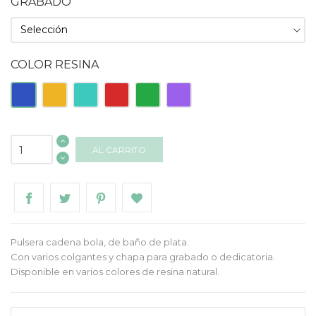
GRABADO
COLOR RESINA
Azul
Naranja
Turquesa
Roja
Verde
Morado
AL CARRITO
Pulsera cadena bola, de baño de plata.
Con varios colgantes y chapa para grabado o dedicatoria.
Disponible en varios colores de resina natural.