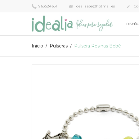
963524651
idealizate@hotmail.es
Con


DISEÑO
Inicio
Pulseras
Pulsera Resinas Bebé