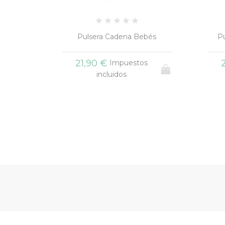
Alumnos
Pulsera Cadena Bebés
Pu
21,90 €
s
Impuestos
incluidos