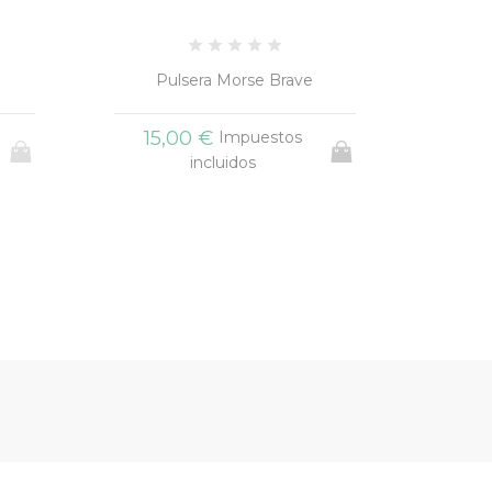
Pulsera Morse Brave
P
15,00 €
27
Impuestos
incluidos