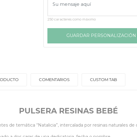
250 caracteres como máximo
GUARDAR PERSONALIZACIÓN
PRODUCTO
COMENTARIOS
CUSTOM TAB
PULSERA RESINAS BEBÉ
es de temática “Natalicia”, intercalada por resinas naturales de c
bado a dos caras de una dedicatoria, fecha o nombre.