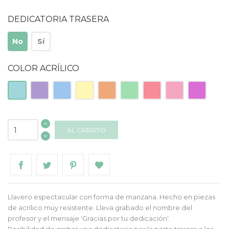
DEDICATORIA TRASERA
No
Sí
COLOR ACRÍLICO
Acrilico
Acrílico
Acrílico
Acrílico
Acrílico
Acrílico
Acrílico
Acrílico
Acrílico
Turquesa
Lila
Azul
Amarillo
Naranja
Mint
Frambuesa
Rosa
Morado
AL CARRITO
Llavero espectacular con forma de manzana. Hecho en piezas
de acrílico muy resistente. Lleva grabado el nombre del
profesor y el mensaje 'Gracias por tu dedicación'.