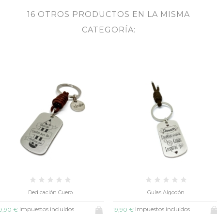
16 OTROS PRODUCTOS EN LA MISMA
CATEGORÍA:
ón Cuero
Guías Algodón
Llavero 
ncluidos
Impuestos incluidos
Impues
19,90 €
17,90 €