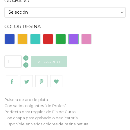
GRABADO
COLOR RESINA
Azul
Naranja
Turquesa
Roja
Verde
Morado
Rosa
AL CARRITO
Pulsera de aro de plata.
Con varios colgantes “de Profes”.
Perfecta para regalos de Fin de Curso.
Con chapa para grabado o dedicatoria.
Disponible en varios colores de resina natural.