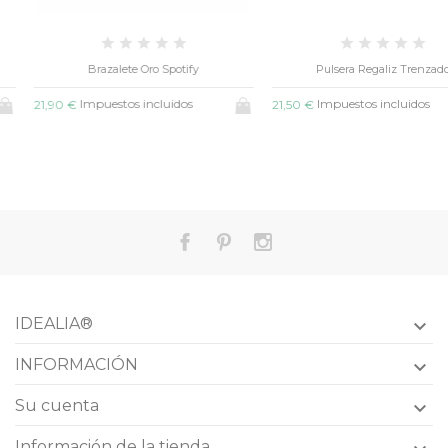
Brazalete Oro Spotify
Pulsera Regaliz Trenzado
Impuestos incluidos
Impuestos incluidos
1,90 €
21,50 €
IDEALIA®

INFORMACIÓN

Su cuenta

Información de la tienda