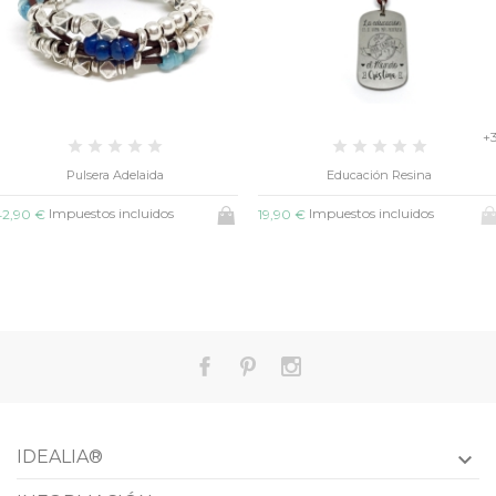
+
Pulsera Adelaida
Educación Resina
Impuestos incluidos
Impuestos incluidos
42,90 €
19,90 €
IDEALIA®
